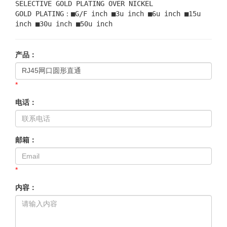
SELECTIVE GOLD PLATING OVER NICKEL
GOLD PLATING：■G/F inch ■3u inch ■6u inch ■15u
inch ■30u inch ■50u inch
产品：
*
电话：
邮箱：
*
内容：