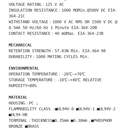
VOLTAGE RATING：125 V AC
INSULATION RESISTANCE：1000 MΩMin.@500V DC EIA-
364-21C
WITHSTAND VOLTAGE：1000 V AC RMS OR 1500 V DC @
0.5mA 50 Hz/60 Hz 1 Minute EIA-364-20B
CONTACT RESISTANCE：40 mΩMax. EIA-364-23B
MECHANICAL
RETENTION STRENGTH：57.83N Min. EIA-364-98
DURABILITY：1000 MATING CYCLES Min.
ENVIRONMENTAL
OPERATION TEMPERATURE：-20℃~+70℃
STORAGE TEMPERATURE：-10℃~+40℃ RELATIVE
HUMIDITY<80%
MATERIAL
HOUSING：PC ;
FLAMMABILITY CLASS :■UL94V-0 ■UL94V-1 ■UL94V-2
■UL94-HB
TERMINAL：THICKNESS■0.35mm ■0.30mm，■PHOSPHOR
BRONZE ■BRASS